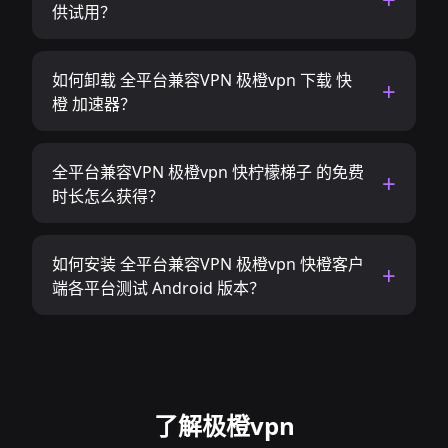
供试用？
如何卸载 全平台兼容VPN 极橙vpn 下载 快
橙 加速器？
全平台兼容VPN 极橙vpn 快柠檬梯子 的免费
时长怎么获得？
如何安装 全平台兼容VPN 极橙vpn 快橙客户
端各平台测试 Android 版本？
了解极橙vpn