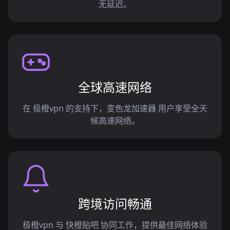
无延迟。
全球高速网络
在 极橙vpn 的支持下，变色龙加速器 用户享受全天
候高速网络。
跨境访问畅通
极橙vpn 与 快橙贴吧 协同工作，提供最佳网络体验