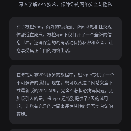
深入了解VPN技术，保障您的网络安全与隐私
有了极橙vpn，海外的视频流、新闻网站和社交媒
体都近在咫尺。极橙vpn不仅打开了一个全新的信
息世界，还确保您的浏览活动保持私密和安全，让
您享受真正自由的网络生活。
在寻找可靠VPN服务的旅程中，橙 vp n提供了一个
不可多得的选择。现在，您可以从这个网站安全下
载最新版的VPN APK，完全不必担心病毒问题。更
加吸引人的是，橙 vp n还特别提供了7天的试用
期，让您有充足的时间来评估其性能是否符合您的
预期。